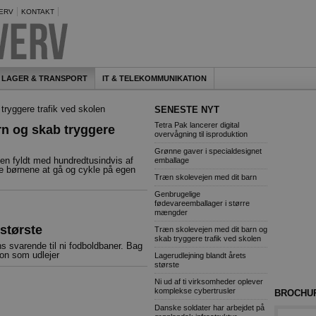
ERV
KONTAKT
LAGER & TRANSPORT
IT & TELEKOMMUNIKATION
SENESTE NYT
Tetra Pak lancerer digital
rn og skab tryggere
overvågning til isproduktion
Grønne gaver i specialdesignet
en fyldt med hundredtusindvis af
emballage
ære børnene at gå og cykle på egen
Træn skolevejen med dit barn
Genbrugelige
fødevareemballager i større
mængder
største
Træn skolevejen med dit barn og
skab tryggere trafik ved skolen
ns svarende til ni fodboldbaner. Bag
on som udlejer
Lagerudlejning blandt årets
største
Ni ud af ti virksomheder oplever
komplekse cybertrusler
BROCHU
Danske soldater har arbejdet på