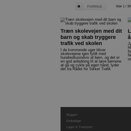
Side 1 / 38
FORRIGE
Træn skolevejen med dit
L
barn og skab tryggere
å
trafik ved skolen
J
H
I de kommende uger bliver
f
skolevejene igen fyldt med
N
hundredtusindvis af børn, og det er
ud
en god anledning til at lære børnene
at gå og cykle på egen hånd, lyder
det fra Rådet for Sikker Trafik
Byggeri
Emballage
Lager & Transport