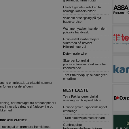
grønlandsk infrastruktur
Ulovligt gør-det-selv kan få
alvorlige konsekvenser
Voldsom prisstigning på nyt
badeværelse
Wammen vasker hænder i den
politiske håndvask
Grøn asfalt skaber højere
sikkerhed på udvidet
Hillerødmotorvej
Defekt trailerwire
Skærpet kontrol af
producentansvar skal sikre fair
konkurrence
Tom Erhvervspulje skader grøn
omstilling
nche en milepæl, da ellastbil nummer
år for en stor del af dem
MEST LÆSTE
Tetra Pak lancerer digital
overvågning til isproduktion
øsning, har modtaget tre branchepriser i
 innovative tilgang til flådestyring og
Grønne gaver i specialdesignet
sikkerhed
emballage
Træn skolevejen med dit barn
inde X50 el-truck
Genbrugelige
i retning af en grønnere fremtid med
fødevareemballager i større