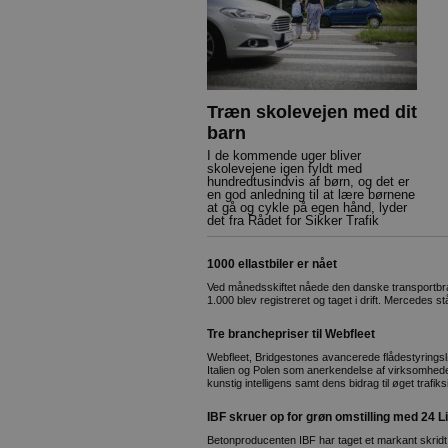
Træn skolevejen med dit
barn
I de kommende uger bliver
skolevejene igen fyldt med
hundredtusindvis af børn, og det er
en god anledning til at lære børnene
at gå og cykle på egen hånd, lyder
det fra Rådet for Sikker Trafik
1000 ellastbiler er nået
Ved månedsskiftet nåede den danske transportbra
1.000 blev registreret og taget i drift. Mercedes st
Tre branchepriser til Webfleet
Webfleet, Bridgestones avancerede flådestyringsl
Italien og Polen som anerkendelse af virksomhedens
kunstig intelligens samt dens bidrag til øget trafik
IBF skruer op for grøn omstilling med 24 L
Betonproducenten IBF har taget et markant skridt 