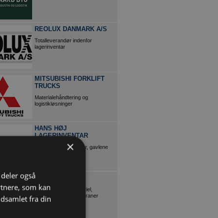
REOLUX DANMARK A/S
Totalleverandør indenfor
lagerinventar
MITSUBISHI FORKLIFT
TRUCKS
Materialehåndtering og
logistikløsninger
HANS HØJ
LAGERINVENTAR
×
Lagerreoler i 10 farver, gavlene
leveres samlede.
i deler også
SCANTRUCK
rtnere, som kan
Alt i entreprenørmateriel,
teleskoplæssere og kraner
dsamlet fra din