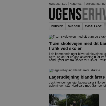
NYHEDSBREVE
ANNONCER
OM UGENSERHV
FORSIDE
BYGGERI
EMBALLAGE
Træn skolevejen med dit ba
trafik ved skolen
I de kommende uger bliver skolevejene ig
børn, og det er en god anledning til at l
hånd, lyder det fra Rådet for Sikker Trafik
Lagerudlejning blandt årets 
Jysk-koncernen lejer lagerarealer i Horse
udlejningen står Nordicals med Sampensi