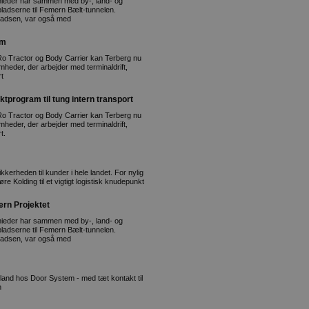
nieder har sammen med by-, land- og
ladserne til Femern Bælt-tunnelen.
 Madsen, var også med
am
Ro Tractor og Body Carrier kan Terberg nu
omheder, der arbejder med terminaldrift,
rt
tprogram til tung intern transport
Ro Tractor og Body Carrier kan Terberg nu
omheder, der arbejder med terminaldrift,
t.
kkerheden til kunder i hele landet. For nylig
øre Kolding til et vigtigt logistisk knudepunkt
rn Projektet
nieder har sammen med by-, land- og
ladserne til Femern Bælt-tunnelen.
 Madsen, var også med
land hos Door System - med tæt kontakt til
n