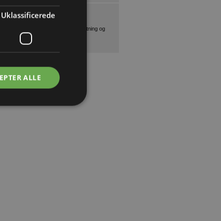
JUNGHEINRICH
Uklassificerede
DANMARK A/S
Eksperter i lagerindretning og
materialehåndtering
EPTER ALLE