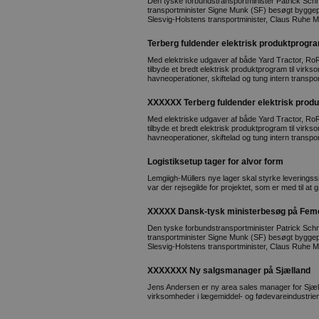
Den tyske forbundstransportminister Patrick Sch
transportminister Signe Munk (SF) besøgt byggep
Slesvig-Holstens transportminister, Claus Ruhe
Terberg fuldender elektrisk produktprogr
Med elektriske udgaver af både Yard Tractor, Ro
tilbyde et bredt elektrisk produktprogram til virks
havneoperationer, skiftelad og tung intern transpo
XXXXXX Terberg fuldender elektrisk produk
Med elektriske udgaver af både Yard Tractor, Ro
tilbyde et bredt elektrisk produktprogram til virks
havneoperationer, skiftelad og tung intern transpor
Logistiksetup tager for alvor form
Lemgiigh-Müllers nye lager skal styrke leveringssi
var der rejsegilde for projektet, som er med til at g
XXXXX Dansk-tysk ministerbesøg på Feme
Den tyske forbundstransportminister Patrick Sch
transportminister Signe Munk (SF) besøgt byggep
Slesvig-Holstens transportminister, Claus Ruhe
XXXXXXX Ny salgsmanager på Sjælland
Jens Andersen er ny area sales manager for Sjæl
virksomheder i lægemiddel- og fødevareindustrie