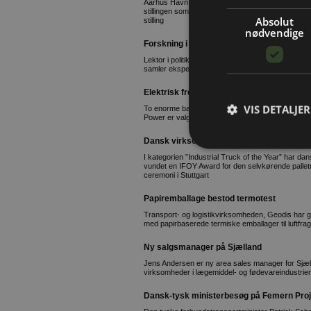
Aarhus Havn har besluttet at ændre sammensætni
stillingen som chief project officer, cpo. På den
Absolut
stilling
nødvendige
Forskning i fremtidens maritime sektor
Lektor i politik og forvaltning Lena Brogaard står i
samler eksperter fra hele universitetet om fremti
Elektrisk fremtid er på plads
VIS DETALJER
To enorme batteripakker bliver hjertet i Molslinje
Power er valgt til at bygge batterierne til verdens s
Dansk virksomhed vinder IFOY Award
I kategorien ”Industrial Truck of the Year” har 
vundet en IFOY Award for den selvkørende pallet
ceremoni i Stuttgart
Papiremballage bestod termotest
Transport- og logistikvirksomheden, Geodis har 
med papirbaserede termiske emballager til luftfra
Ny salgsmanager på Sjælland
Jens Andersen er ny area sales manager for Sjæl
virksomheder i lægemiddel- og fødevareindustrie
Dansk-tysk ministerbesøg på Femern Proj