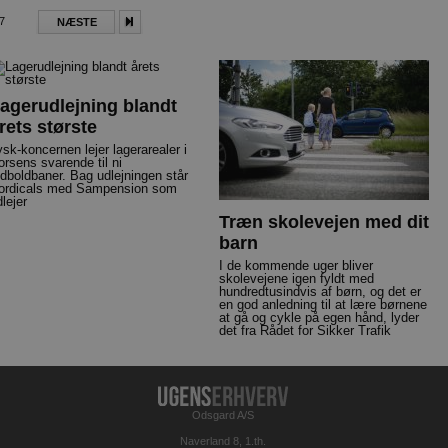
7
NÆSTE
agerudlejning blandt
rets største
ysk-koncernen lejer lagerarealer i
orsens svarende til ni
odboldbaner. Bag udlejningen står
ordicals med Sampension som
lejer
Træn skolevejen med dit
barn
I de kommende uger bliver
skolevejene igen fyldt med
hundredtusindvis af børn, og det er
en god anledning til at lære børnene
at gå og cykle på egen hånd, lyder
det fra Rådet for Sikker Trafik
Odsgard A/S
Naverland 8, 1.th.