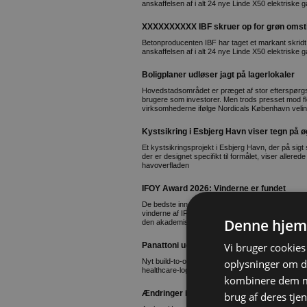
anskaffelsen af i alt 24 nye Linde X50 elektriske g
XXXXXXXXXX IBF skruer op for grøn omstil
Betonproducenten IBF har taget et markant skridt 
anskaffelsen af i alt 24 nye Linde X50 elektriske g
Boligplaner udløser jagt på lagerlokaler
Hovedstadsområdet er præget af stor efterspørgse
brugere som investorer. Men trods presset mod f
virksomhederne ifølge Nordicals København velin
Kystsikring i Esbjerg Havn viser tegn på ø
Et kystsikringsprojekt i Esbjerg Havn, der på sigt
der er designet specifikt til formålet, viser allerede
havoverfladen
IFOY Award 2026: Vinderne er fundet
De bedste innovative løsninger inden for intralogist
vinderne af IFOY Award 2026 fra fem lande hædret
Denne hjem
den akademiske verden, politik og medierne
Vi bruger cookies 
Panattoni udvikler nyt domicil til Biofarma
oplysninger om d
Nyt build-to-own domicil skal understøtte Biofarma
healthcare-logistik i Norden
kombinere dem me
Ændringer i direktionen på Aarhus Havn
brug af deres tjen