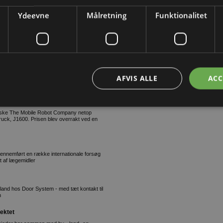
ngen af direktionen og nedlægger derfor
 baggrund fratræder Henrik Munch Jensen sin
Ydeevne
Målretning
Funktionalitet
 spidsen for et nyt forskningsprojekt, der
dens maritime udfordringer
AFVIS ALLE
ACC
ns grønne omstilling af hurtigfærgerne. BOS
tørste elektrificeringsprojekt til søs
danske The Mobile Robot Company netop
ruck, J1600. Prisen blev overrakt ved en
gennemført en række internationale forsøg
gt af lægemidler
land hos Door System - med tæt kontakt til
n
ektet