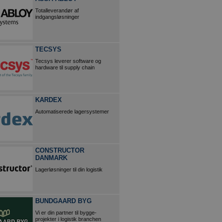
Totalleverandør af
indgangsløsninger
TECSYS
Tecsys leverer software og
hardware til supply chain
KARDEX
Automatiserede lagersystemer
CONSTRUCTOR
DANMARK
Lagerløsninger til din logistik
BUNDGAARD BYG
Vi er din partner til bygge-
projekter i logistik branchen