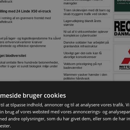
affeltruck
mængder
Træn skolevejen med dit barn og
ling med 24 Linde X50 el-truck
skab tryggere trafik ved skolen
i retning af en grønnere fremtid med
Lagerudlejning blandt årets
affeltruck
største
Ni ud af ti virksomheder oplever
komplekse cybertrusler
l på lager- og logistikejendomme fra såvel
lere erhvervskvarterer kræver
Danske soldater har arbejdet på
drettede og effektive ejendomme
grønlandsk infrastruktur
Ulovligt gør-det-selv kan få
get biodiversitet
alvorlige konsekvenser
 skal omfatte flere hundrede betonenheder,
Voldsom prisstigning på nyt
 efter ti uger et sundt biologisk miljø under
badeværelse
Wammen vasker hænder i den
politiske håndvask
Grøn asfalt skaber højere
ik er blevet udvalgt: I Stuttgart blev
sikkerhed på udvidet
 foran omkring 150 gæster fra industrien,
Hillerødmotorvej
meside bruger cookies
Defekt trailerwire
til at tilpasse indhold, annoncer og til at analysere vores trafik. V
 i Ringsted
Skærpet kontrol af
in brug af vores websted med vores annoncerings- og analysepa
producentansvar skal sikre fair
s fortsatte vækst inden for specialiseret
konkurrence
d andre oplysninger, som du har givet dem, eller som de har in
Tom Erhvervspulje skader grøn
ester.
omstilling