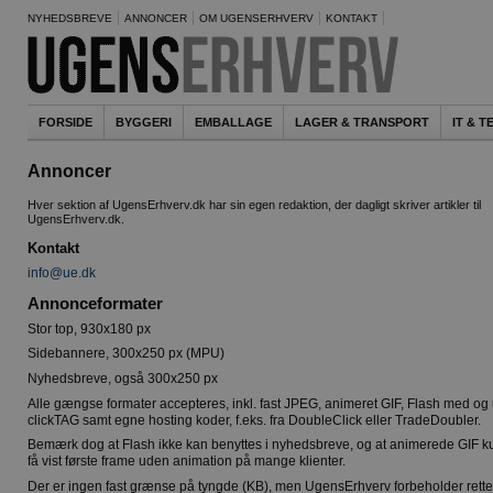
NYHEDSBREVE
ANNONCER
OM UGENSERHVERV
KONTAKT
FORSIDE
BYGGERI
EMBALLAGE
LAGER & TRANSPORT
IT & 
Annoncer
Hver sektion af UgensErhverv.dk har sin egen redaktion, der dagligt skriver artikler til
UgensErhverv.dk.
Kontakt
info@ue.dk
Annonceformater
Stor top, 930x180 px
Sidebannere, 300x250 px (MPU)
Nyhedsbreve, også 300x250 px
Alle gængse formater accepteres, inkl. fast JPEG, animeret GIF, Flash med og
clickTAG samt egne hosting koder, f.eks. fra DoubleClick eller TradeDoubler.
Bemærk dog at Flash ikke kan benyttes i nyhedsbreve, og at animerede GIF ku
få vist første frame uden animation på mange klienter.
Der er ingen fast grænse på tyngde (KB), men UgensErhverv forbeholder retten