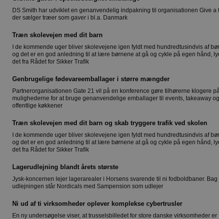
DS Smith har udviklet en genanvendelig indpakning til organisationen Give a 
der sælger træer som gaver i bl.a. Danmark
Træn skolevejen med dit barn
I de kommende uger bliver skolevejene igen fyldt med hundredtusindvis af bør
og det er en god anledning til at lære børnene at gå og cykle på egen hånd, ly
det fra Rådet for Sikker Trafik
Genbrugelige fødevareemballager i større mængder
Partnerorganisationen Gate 21 vil på en konference gøre tilhørerne klogere p
mulighederne for at bruge genanvendelige emballager til events, takeaway og
offentlige køkkener
Træn skolevejen med dit barn og skab tryggere trafik ved skolen
I de kommende uger bliver skolevejene igen fyldt med hundredtusindvis af bør
og det er en god anledning til at lære børnene at gå og cykle på egen hånd, ly
det fra Rådet for Sikker Trafik
Lagerudlejning blandt årets største
Jysk-koncernen lejer lagerarealer i Horsens svarende til ni fodboldbaner. Bag
udlejningen står Nordicals med Sampension som udlejer
Ni ud af ti virksomheder oplever komplekse cybertrusler
En ny undersøgelse viser, at trusselsbilledet for store danske virksomheder er