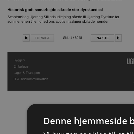
Historisk godt samarbejde sikrede stor dyrskuedeal
Scantruck og Hjørring Stilladsudlejning nåede til Hjørring Dyrskue før
sommerferien til enighed om, at otte maskiner skiftede hænder
Side 1 / 3048
FORRIGE
NÆSTE
Byggeri
Emballage
Lager & Transport
IT & Telekommunikation
Denne hjemmeside b