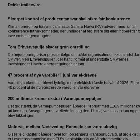
Defekt trailerwire
Skærpet kontrol af producentansvar skal sikre fair konkurrence
Klima-, energi- og forsyningsminister Samira Nawa (RV) advarer mod, unfair
konkurrence fra virksomheder, der undlader at registrere sig eller indberetter f
lave emballagemængder
Tom Erhvervspulje skader grøn omstilling
De højere energipriser presser ifølge en række organisationer ikke mindst da
SMV'er. Men Erhvervspuljen, der har til formål at understøtte SMV'ernes
investeringer i lavere energiregninger, er tom
47 procent af nye varebiler i juni var el-drevne
Varebilsmarkedet er blevet tydeligt mere elektrisk i første halvår af 2026. Fler
40 procent af de nyregistrerede varebiler var eldrevne
200 millioner kroner ekstra i Varmepumpepuljen
Det gik stærkt, da Varmepumpepuljen åbnede i februar med 116,9 millioner kr
på kontoen. Ansøgningerne væltede ind, og den 11. maj var kassen tom og pu
blev lukket igen
Motorvej mellem Næstved og Rønnede kan være ulovlig
Gisselfeld Kloster påpeger over for Folketingets Transportudvalg, at projektet 
er i overensstemmelse med EU’s Habitatdirektiv og Vandrammedirektiv