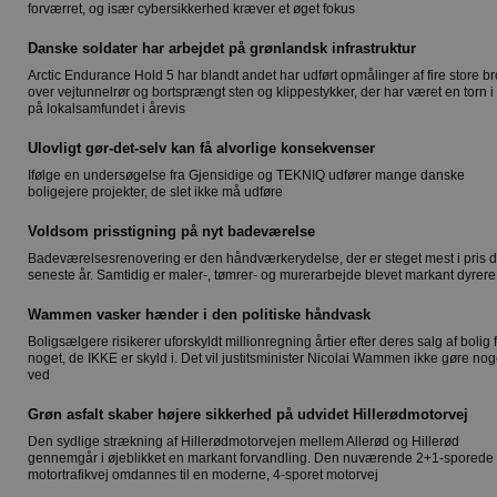
forværret, og især cybersikkerhed kræver et øget fokus
Danske soldater har arbejdet på grønlandsk infrastruktur
Arctic Endurance Hold 5 har blandt andet har udført opmålinger af fire store br
over vejtunnelrør og bortsprængt sten og klippestykker, der har været en torn i 
på lokalsamfundet i årevis
Ulovligt gør-det-selv kan få alvorlige konsekvenser
Ifølge en undersøgelse fra Gjensidige og TEKNIQ udfører mange danske
boligejere projekter, de slet ikke må udføre
Voldsom prisstigning på nyt badeværelse
Badeværelsesrenovering er den håndværkerydelse, der er steget mest i pris d
seneste år. Samtidig er maler-, tømrer- og murerarbejde blevet markant dyrere
Wammen vasker hænder i den politiske håndvask
Boligsælgere risikerer uforskyldt millionregning årtier efter deres salg af bolig 
noget, de IKKE er skyld i. Det vil justitsminister Nicolai Wammen ikke gøre nog
ved
Grøn asfalt skaber højere sikkerhed på udvidet Hillerødmotorvej
Den sydlige strækning af Hillerødmotorvejen mellem Allerød og Hillerød
gennemgår i øjeblikket en markant forvandling. Den nuværende 2+1-sporede
motortrafikvej omdannes til en moderne, 4-sporet motorvej