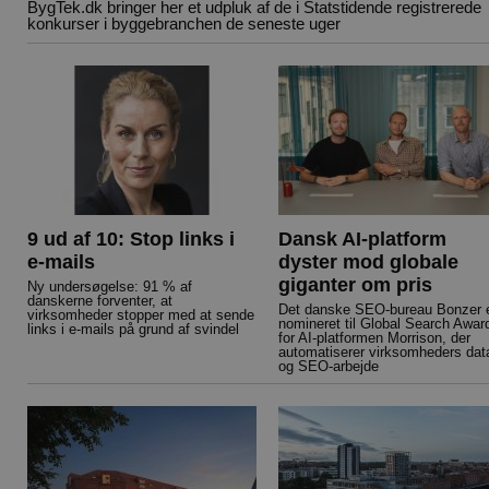
BygTek.dk bringer her et udpluk af de i Statstidende registrerede
konkurser i byggebranchen de seneste uger
9 ud af 10: Stop links i
Dansk AI-platform
e-mails
dyster mod globale
giganter om pris
Ny undersøgelse: 91 % af
danskerne forventer, at
Det danske SEO-bureau Bonzer 
virksomheder stopper med at sende
nomineret til Global Search Awar
links i e-mails på grund af svindel
for AI-platformen Morrison, der
automatiserer virksomheders dat
og SEO-arbejde