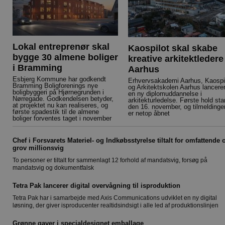
Lokal entreprenør skal
Kaospilot skal skabe
bygge 30 almene boliger
kreative arkitektledere 
i Bramming
Aarhus
Esbjerg Kommune har godkendt
Erhvervsakademi Aarhus, Kaospi
Bramming Boligforenings nye
og Arkitektskolen Aarhus lancere
boligbyggeri på Hjørnegrunden i
en ny diplomuddannelse i
Nørregade. Godkendelsen betyder,
arkitekturledelse. Første hold sta
at projektet nu kan realiseres, og
den 16. november, og tilmeldinge
første spadestik til de almene
er netop åbnet
boliger forventes taget i november
Chef i Forsvarets Materiel- og Indkøbsstyrelse tiltalt for omfattende 
grov millionsvig
To personer er tiltalt for sammenlagt 12 forhold af mandatsvig, forsøg på
mandatsvig og dokumentfalsk
Tetra Pak lancerer digital overvågning til isproduktion
Tetra Pak har i samarbejde med Axis Communications udviklet en ny digital
løsning, der giver isproducenter realtidsindsigt i alle led af produktionslinjen
Grønne gaver i specialdesignet emballage