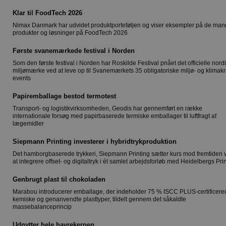
Klar til FoodTech 2026
Nimax Danmark har udvidet produktporteføljen og viser eksempler på de ma
produkter og løsninger på FoodTech 2026
Første svanemærkede festival i Norden
Som den første festival i Norden har Roskilde Festival pnået det officielle nord
miljømærke ved at leve op til Svanemærkets 35 obligatoriske miljø- og klimakra
events
Papiremballage bestod termotest
Transport- og logistikvirksomheden, Geodis har gennemført en række
internationale forsøg med papirbaserede termiske emballager til luftfragt af
lægemidler
Siepmann Printing investerer i hybridtrykproduktion
Det hamborgbaserede trykkeri, Siepmann Printing sætter kurs mod fremtiden 
at integrere offset- og digitaltryk i ét samlet arbejdsforløb med Heidelbergs Pri
Genbrugt plast til chokoladen
Marabou introducerer emballage, der indeholder 75 % ISCC PLUS-certificere
kemiske og genanvendte plasttyper, tildelt gennem det såkaldte
massebalanceprincip
Udnytter hele havrekernen