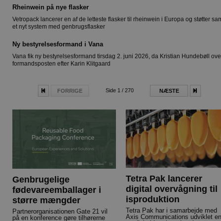
Rheinwein på nye flasker
Vetropack lancerer en af de letteste flasker til rheinwein i Europa og støtter sa
et nyt system med genbrugsflasker
Ny bestyrelsesformand i Vana
Vana fik ny bestyrelsesformand tirsdag 2. juni 2026, da Kristian Hundebøll ove
formandsposten efter Karin Klitgaard
Side 1 / 270
FORRIGE
NÆSTE
Tetra Pak lancerer
Genbrugelige
digital overvågning til
fødevareemballager i
isproduktion
større mængder
Tetra Pak har i samarbejde med
Partnerorganisationen Gate 21 vil
Axis Communications udviklet e
på en konference gøre tilhørerne