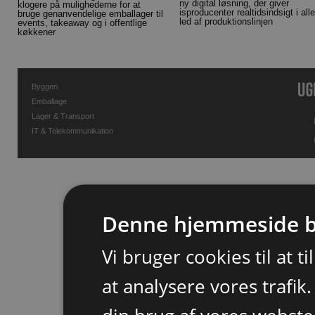
ny digital løsning, der giver
klogere på mulighederne for at
isproducenter realtidsindsigt i alle
bruge genanvendelige emballager til
led af produktionslinjen
events, takeaway og i offentlige
køkkener
Byggeri
Emballage
Lager & Transport
IT & Telekommunikation
Denne hjemmeside b
Vi bruger cookies til at t
at analysere vores trafik