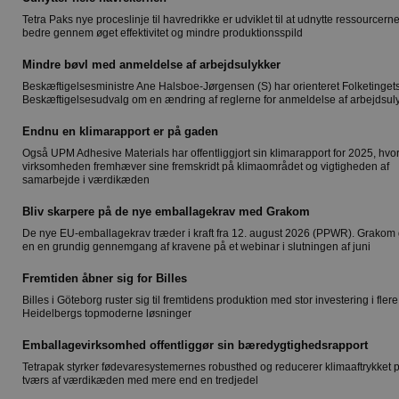
Tetra Paks nye proceslinje til havredrikke er udviklet til at udnytte ressourcern
bedre gennem øget effektivitet og mindre produktionsspild
Mindre bøvl med anmeldelse af arbejdsulykker
Beskæftigelsesministre Ane Halsboe-Jørgensen (S) har orienteret Folketinget
Beskæftigelsesudvalg om en ændring af reglerne for anmeldelse af arbejdsul
Endnu en klimarapport er på gaden
Også UPM Adhesive Materials har offentliggjort sin klimarapport for 2025, hvo
virksomheden fremhæver sine fremskridt på klimaområdet og vigtigheden af
samarbejde i værdikæden
Bliv skarpere på de nye emballagekrav med Grakom
De nye EU-emballagekrav træder i kraft fra 12. august 2026 (PPWR). Grakom 
en en grundig gennemgang af kravene på et webinar i slutningen af juni
Fremtiden åbner sig for Billes
Billes i Göteborg ruster sig til fremtidens produktion med stor investering i flere
Heidelbergs topmoderne løsninger
Emballagevirksomhed offentliggør sin bæredygtighedsrapport
Tetrapak styrker fødevaresystemernes robusthed og reducerer klimaaftrykket 
tværs af værdikæden med mere end en tredjedel