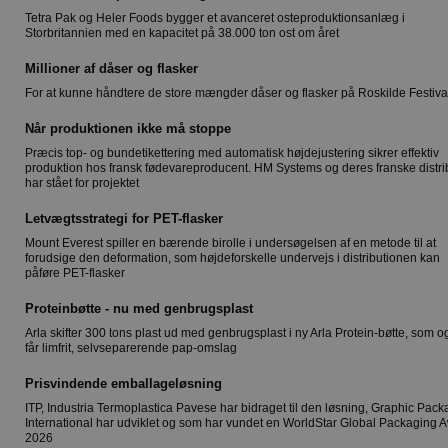
Tetra Pak og Heler Foods bygger et avanceret osteproduktionsanlæg i
Storbritannien med en kapacitet på 38.000 ton ost om året
Millioner af dåser og flasker
For at kunne håndtere de store mængder dåser og flasker på Roskilde Festiva
Når produktionen ikke må stoppe
Præcis top- og bundetikettering med automatisk højdejustering sikrer effektiv
produktion hos fransk fødevareproducent. HM Systems og deres franske distri
har stået for projektet
Letvægtsstrategi for PET-flasker
Mount Everest spiller en bærende birolle i undersøgelsen af en metode til at
forudsige den deformation, som højdeforskelle undervejs i distributionen kan
påføre PET-flasker
Proteinbøtte - nu med genbrugsplast
Arla skifter 300 tons plast ud med genbrugsplast i ny Arla Protein-bøtte, som o
får limfrit, selvseparerende pap-omslag
Prisvindende emballageløsning
ITP, Industria Termoplastica Pavese har bidraget til den løsning, Graphic Pack
International har udviklet og som har vundet en WorldStar Global Packaging 
2026